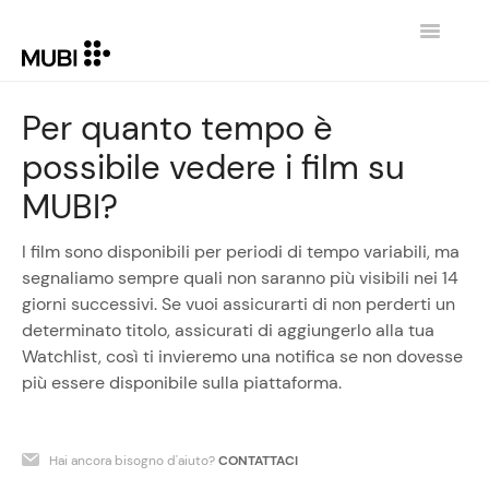
Toggle
Navigatio
CONTATTI
Per quanto tempo è
possibile vedere i film su
TORNA SU MUBI.COM
MUBI?
I film sono disponibili per periodi di tempo variabili, ma
segnaliamo sempre quali non saranno più visibili nei 14
giorni successivi. Se vuoi assicurarti di non perderti un
determinato titolo, assicurati di aggiungerlo alla tua
Watchlist, così ti invieremo una notifica se non dovesse
più essere disponibile sulla piattaforma.
Hai ancora bisogno d'aiuto?
CONTATTACI