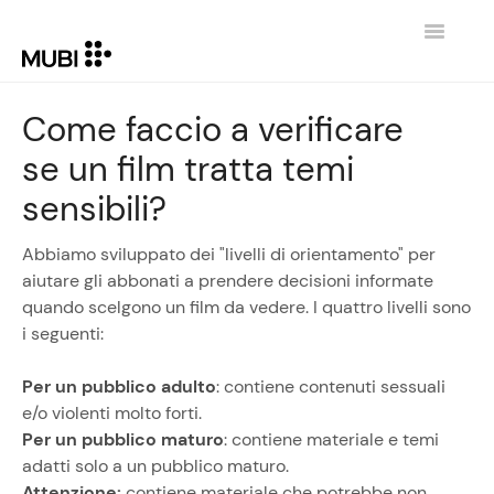
Toggle
Navigatio
CONTATTI
Come faccio a verificare
se un film tratta temi
TORNA SU MUBI.COM
sensibili?
Abbiamo sviluppato dei "livelli di orientamento" per
aiutare gli abbonati a prendere decisioni informate
quando scelgono un film da vedere. I quattro livelli sono
i seguenti:
Per un pubblico adulto
: contiene contenuti sessuali
e/o violenti molto forti.
Per un pubblico maturo
: contiene materiale e temi
adatti solo a un pubblico maturo.
Attenzione:
contiene materiale che potrebbe non